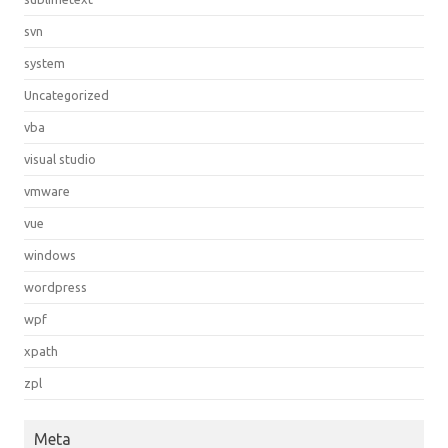
svn
system
Uncategorized
vba
visual studio
vmware
vue
windows
wordpress
wpf
xpath
zpl
Meta