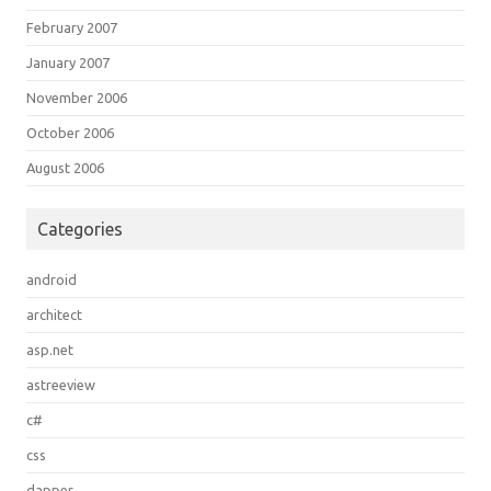
February 2007
January 2007
November 2006
October 2006
August 2006
Categories
android
architect
asp.net
astreeview
c#
css
dapper