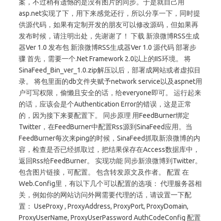
案，不过稍有遗憾的是没有图片的同步。于是就自己用
asp.net实现了下，用下来感觉还行，所以分享一下，同时提
供源代码，如果有定制开发的朋友可以修改源码，但如果再
发布时候，请注明出处，先谢谢了！ 下载 新浪微博RSS生成
器Ver 1.0 发布包 新浪微博RSS生成器Ver 1.0 源代码 部署步
骤 首先，需要一个.Net Framework 2.0以上的IIS环境。 将
SinaFeed_Bin_ver_1.0.zip解压以后，部署成网站或者虚拟目
录。 将包里面的db文件夹赋予network service以及aspnet用
户可写权限，偷懒且安全的话，给everyone即可。 运行起来
的话，应该会是个Authentication Error的错误，这是正常
的，因为接下来要配置下。 同步原理 用FeedBurner绑定
Twitter，在FeedBurner中配置Rss源到SinaFeed应用。当
FeedBurner每次来ping的时候，SinaFeed抓取新浪微博的内
容，检查是否已经抓取过，把结果保存在Access数据库中，
返回Rss给FeedBurner。 实现功能 同步新浪微博到Twitter。
包含图片链接，可配置。 包含转发原文及作者。 配置 在
Web.Config里，有以下几个可以配置的选项： 代理服务器相
关，例如你的网站访问外网需要代理的话，请设置一下配
置： UseProxy , ProxyAddress, ProxyPort, ProxyDomain,
ProxyUserName, ProxyUserPassword AuthCodeConfig 配置