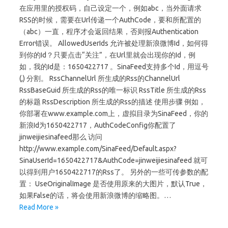
在应用里的授权码，自己设定一个，例如abc，当外面请求
RSS的时候，需要在Url传递一个AuthCode，要和所配置的
（abc）一直，程序才会返回结果，否则报Authentication
Error错误。 AllowedUserIds 允许被处理新浪微博Id，如何得
到你的Id？只要点击“关注”，在Url里就会出现你的Id，例
如，我的Id是：1650422717 。SinaFeed支持多个Id，用逗号
(,) 分割。 RssChannelUrl 所生成的Rss的ChannelUrl
RssBaseGuid 所生成的Rss的唯一标识 RssTitle 所生成的Rss
的标题 RssDescription 所生成的Rss的描述 使用步骤 例如，
你部署在www.example.com上，虚拟目录为SinaFeed，你的
新浪Id为1650422717，AuthCodeConfig你配置了
jinweijiesinafeed那么 访问
http://www.example.com/SinaFeed/Default.aspx?
SinaUserId=1650422717&AuthCode=jinweijiesinafeed 就可
以得到用户1650422717的Rss了。 另外的一些可传参数的配
置： UseOriginalImage 是否使用原来的大图片，默认True，
如果False的话，将会使用新浪微博的缩略图。…
Read More »