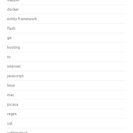
docker
entity framework
flash
git
hosting
iis
internet
javascript
linux
mac
picasa
regex
sql
sublimetext