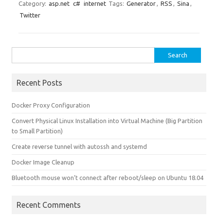
Category:
asp.net
c#
internet
Tags:
Generator
,
RSS
,
Sina
,
Twitter
Search for:
Recent Posts
Docker Proxy Configuration
Convert Physical Linux Installation into Virtual Machine (Big Partition
to Small Partition)
Create reverse tunnel with autossh and systemd
Docker Image Cleanup
Bluetooth mouse won’t connect after reboot/sleep on Ubuntu 18.04
Recent Comments