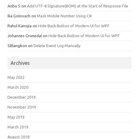
Anbu S
on
Add UTF-8 Signature(BOM) at the Start of Response File
Ilia Golovach
on
Mask Mobile Number Using C#
Rahul Kanojia
on
Hide Back Button of Modern UI for WPF
Johannes Grunedal
on
Hide Back Button of Modern UI for WPF
SBlangkon
on
Delete Event Log Manually
Archives
May 2022
March 2020
December 2019
November 2019
May 2019
March 2019
August 2018